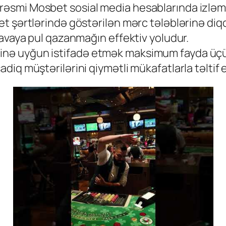
əsmi Mosbet sosial media hesablarında izləmə
t şərtlərində göstərilən mərc tələblərinə diqq
lavaya pul qazanmağın effektiv yoludur.
ə uyğun istifadə etmək maksimum fayda üçün
iq müştərilərini qiymətli mükafatlarla təltif e