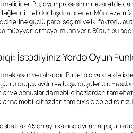
etməlidirlər. Bu, oyun prosesinin nəzarətdə q
əbləğlərini məhdudlaşdıra bilərlər. Müntəzəm fa
ədbirlərinə güclü parol seçimi və iki faktorlu au
ında müəyyən etməyə imkan verir. Bütün bu ad
qi: İstədiyiniz Yerdə Oyun Funk
mək asan və rahatdır. Bu tətbiq vasitəsilə istə
çi üçün olduqca aydın və başa düşüləndir. Hesab
 və bonuslar da mobil cihazlardan tam əhatə 
alarına mobil cihazdan tam çıxış əldə edirsiniz
r Mosbet-az 45 onlayn kazino oynamaq üçün etib