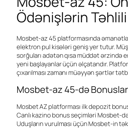
Mosbet-az 45: On
Ödənişlərin Təhlili
Mosbet-az 45 platformasında əmanətlərin
elektron pul kisələri geniş yer tutur. Mü
sorğuları adətən qısa müddət ərzində e
yeni başlayanlar üçün əlçatandır. Platfo
çıxarılması zamanı müəyyən şərtlər tətbi
Mosbet-az 45-də Bonuslar
Mosbet AZ platforması ilk depozit bonusla
Canlı kazino bonus seçimləri Mosbet-də
Uduşların vurulması üçün Mosbet-in təkra