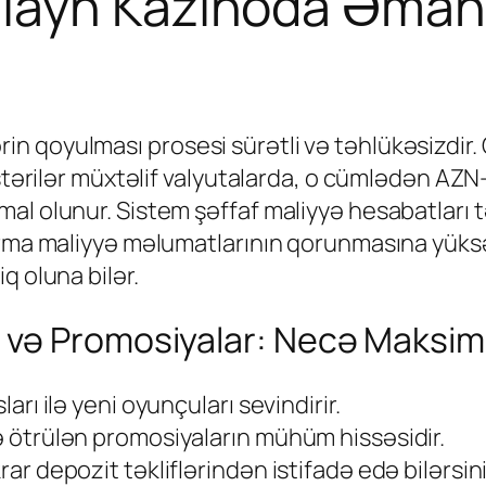
layn Kazinoda Əmanə
 qoyulması prosesi sürətli və təhlükəsizdir. Ö
ştərilər müxtəlif valyutalarda, o cümlədən AZN-d
mal olunur. Sistem şəffaf maliyyə hesabatları
rma maliyyə məlumatlarının qorunmasına yüksək 
q oluna bilər.
 və Promosiyalar: Necə Maksim
rı ilə yeni oyunçuları sevindirir.
 ötrülən promosiyaların mühüm hissəsidir.
r depozit təkliflərindən istifadə edə bilərsini