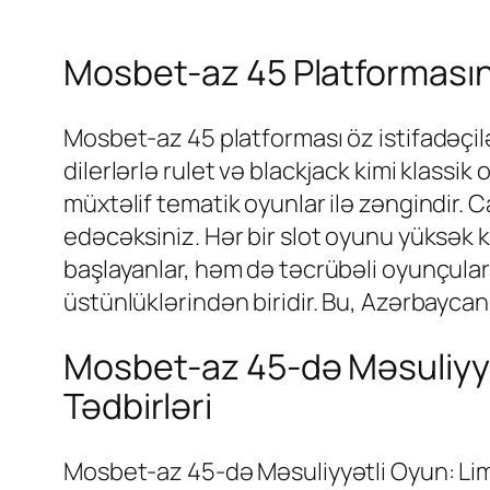
Mosbet-az 45 Platformasınd
Mosbet-az 45 platforması öz istifadəçilə
dilerlərlə rulet və blackjack kimi klassi
müxtəlif tematik oyunlar ilə zəngindir. C
edəcəksiniz. Hər bir slot oyunu yüksək k
başlayanlar, həm də təcrübəli oyunçular
üstünlüklərindən biridir. Bu, Azərbaycan
Mosbet-az 45-də Məsuliyyətl
Tədbirləri
Mosbet-az 45-də Məsuliyyətli Oyun: Lim