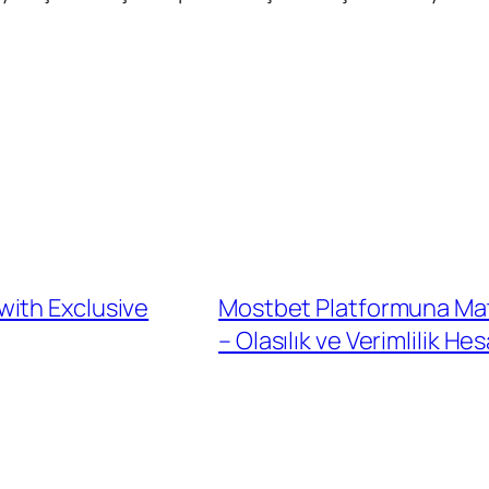
with Exclusive
Mostbet Platformuna Mat
– Olasılık ve Verimlilik Hes