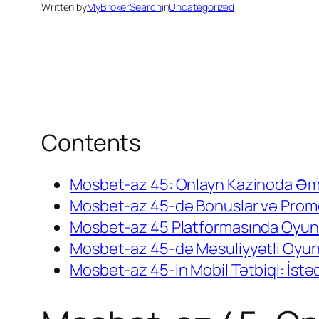
Written by
MyBrokerSearch
in
Uncategorized
Contents
Mosbet-az 45: Onlayn Kazinoda Əman
Mosbet-az 45-də Bonuslar və Promo
Mosbet-az 45 Platformasında Oyun Tə
Mosbet-az 45-də Məsuliyyətli Oyun: L
Mosbet-az 45-in Mobil Tətbiqi: İstə