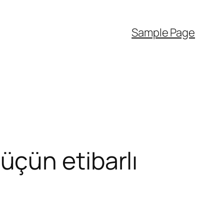
Sample Page
çün etibarlı