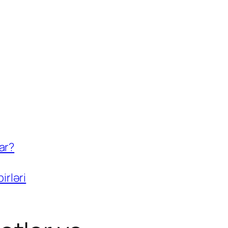
ar?
irləri